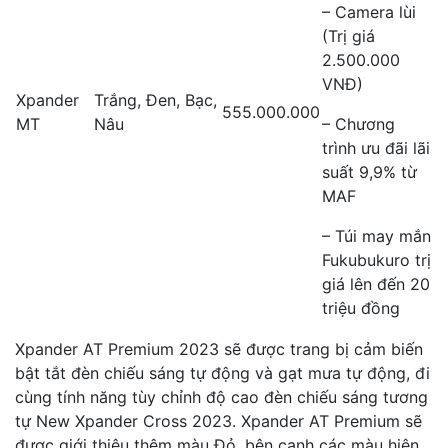
– Camera lùi
(Trị giá
2.500.000
VNĐ)
Xpander
Trắng, Đen, Bạc,
555.000.000
MT
Nâu
– Chương
trình ưu đãi lãi
suất 9,9% từ
MAF
– Túi may mắn
Fukubukuro trị
giá lên đến 20
triệu đồng
Xpander AT Premium 2023 sẽ được trang bị cảm biến
bật tắt đèn chiếu sáng tự động và gạt mưa tự động, đi
cùng tính năng tùy chỉnh độ cao đèn chiếu sáng tương
tự New Xpander Cross 2023. Xpander AT Premium sẽ
được giới thiệu thêm màu Đỏ, bên cạnh các màu hiện