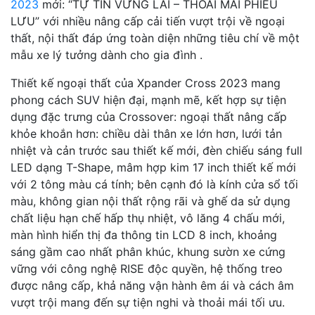
2023
mới: “TỰ TIN VỮNG LÁI – THOẢI MÁI PHIÊU
LƯU” với nhiều nâng cấp cải tiến vượt trội về ngoại
thất, nội thất đáp ứng toàn diện những tiêu chí về một
mẫu xe lý tưởng dành cho gia đình .
Thiết kế ngoại thất của Xpander Cross 2023 mang
phong cách SUV hiện đại, mạnh mẽ, kết hợp sự tiện
dụng đặc trưng của Crossover: ngoại thất nâng cấp
khỏe khoắn hơn: chiều dài thân xe lớn hơn, lưới tản
nhiệt và cản trước sau thiết kế mới, đèn chiếu sáng full
LED dạng T-Shape, mâm hợp kim 17 inch thiết kế mới
với 2 tông màu cá tính; bên cạnh đó là kính cửa sổ tối
màu, không gian nội thất rộng rãi và ghế da sử dụng
chất liệu hạn chế hấp thụ nhiệt, vô lăng 4 chấu mới,
màn hình hiển thị đa thông tin LCD 8 inch, khoảng
sáng gầm cao nhất phân khúc, khung sườn xe cứng
vững với công nghệ RISE độc quyền, hệ thống treo
được nâng cấp, khả năng vận hành êm ái và cách âm
vượt trội mang đến sự tiện nghi và thoải mái tối ưu.