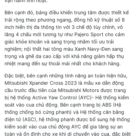
vận hành linh hoạt.
Bên cạnh đó, bảng điều khiển trung tâm được thiết kế
trải rộng theo phương ngang, đồng hồ kỹ thuật số 8
inch hiển thị đa thông tin với 3 chế độ tùy chỉnh, vô
lăng 4 chấu mới tương tự như Pajero Sport cho cảm
giác khỏe khoắn và sang trọng nhằm tối ưu trải
nghiệm; nội thất hai tông màu Xanh Navy-Đen sang
trọng và ghế da cao cấp với khả năng giảm hấp thụ
nhiệt mang đến sự thoải mái nhất cho khách hàng.
Đặc biệt, bên cạnh những tính năng an toàn hiện hữu,
Mitsubishi Xpander Cross 2023 là mẫu xe dẫn động
cầu trước đầu tiên của Mitsubishi Motors được trang
bị hệ thống Active Yaw Control (AYC)- Hệ thống kiểm
soát vào cua chủ động. Bên cạnh trang bị ABS (Hệ
thống chống bó cứng phanh) và Hệ thống cân bằng
điện tử (ASC), hệ thống phanh được bổ sung hệ thống
kiểm soát vào cua chủ động AYC để gia tăng sự an
toàn và ổn định cho xe khi di chuyển vào cua, đặc biệt