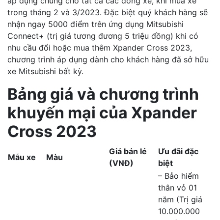
áp dụng chung cho tất cả các dòng xe, khi mua xe
trong tháng 2 và 3/2023. Đặc biệt quý khách hàng sẽ
nhận ngay 5000 điểm trên ứng dụng Mitsubishi
Connect+ (trị giá tương đương 5 triệu đồng) khi có
nhu cầu đổi hoặc mua thêm Xpander Cross 2023,
chương trình áp dụng dành cho khách hàng đã sở hữu
xe Mitsubishi bất kỳ.
Bảng giá và chương trình
khuyến mại củ
a
Xpander
Cross 2023
Giá bán lẻ
Ưu đãi đặc
Mẫu xe
Màu
(VNĐ)
biệt
– Bảo hiểm
thân vỏ 01
năm (Trị giá
10.000.000