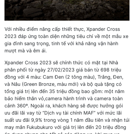
Với nhiều điểm nâng cấp thiết thực, Xpander Cross
2023 đáp ứng toàn diện những tiêu chí về một mẫu xe
gia đình sang trọng, tinh tế với khả năng vận hành
mượt mà và êm ái.
Xpander Cross 2023 sẽ chính thức có mặt tại Nhà
phân phối từ ngày 27/02/2023 giá bán từ 698 triệu
đồng với 4 màu: Cam Đen (2 tông màu), Trắng, Đen,
và Nâu (Green Bronze, màu mới) và bộ quà tặng có
tổng giá trị lên đến 35 triệu đồng bao gồm: một năm
bảo hiểm thân vỏ,camera hành trình và camera toàn
cảnh 360º. Ngoài ra, khách hàng sẽ được hưởng gói
ưu đãi lãi vay từ “Dịch vụ tài chính MAF” với mức lãi
suất ưu đãi 9,9% trong vòng 1 năm đầu tiên và nhận túi
may mắn Fukubukuro với giá trị lên đến 20 triệu đồng