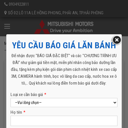
×
0934922811
SỐ 02 LÔ 11A LÊ HỒNG PHONG, P.HẢI AN, TP.HẢI PHÒNG
YÊU CẦU BÁO GIÁ LĂN BÁNH
Mitsubishi Hải Phòng
Tin tức - khuyến mại
VỮNG BƯỚC HÀNH TRÌNH
– VỮNG TIN HẠNH PHÚC
Để nhận được "BÁO GIÁ ĐẶC BIỆT" và các "CHƯƠNG TRÌNH ƯU
ĐÃI" như giảm giá tiền mặt, miễn phí nhân công bảo dưỡng lần
đầu, tặng kèm phụ kiện gói dán phim cách nhiệt kính xe cao cấp
VỮNG BƯỚC HÀNH TRÌNH – VỮNG TIN HẠNH PHÚC
3M, CAMERA hành trình, bọc vô lăng da cao cấp, nước hoa xe ô
21 Tháng 2, 2023
|
Tin tức - khuyến mại
tô,.. Quý khách vui lòng điền form báo giá dưới đây:
Twitter
Google +
Loại xe cần báo giá
*
VỮNG BƯỚC HÀNH TRÌNH – VỮNG TIN HẠNH PHÚC
Cùng một nửa yêu thương dạo quanh phố phường, hay nhẹ
Họ tên
*
nhàng bên bàn tiệc với ánh nến lung linh. Dù ở đâu, vào bất cứ dịp
nào Outlander vẫn luôn sẵn sàng đồng hành cùng quý ông trên